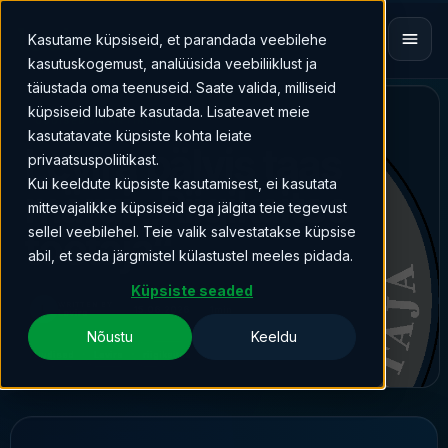
Kasutame küpsiseid, et parandada veebilehe
kasutuskogemust, analüüsida veebiliiklust ja
täiustada oma teenuseid. Saate valida, milliseid
küpsiseid lubate kasutada. Lisateavet meie
UUDISED JA ARTIKLID
kasutatavate küpsiste kohta leiate
Levira pälvis taas
privaatsuspoliitikast.
Kui keeldute küpsiste kasutamisest, ei kasutata
märgi „Riigikaitse
mittevajalikke küpsiseid ega jälgita teie tegevust
sellel veebilehel. Teie valik salvestatakse küpsise
toetaja“
abil, et seda järgmistel külastustel meeles pidada.
Küpsiste seaded
WRITTEN BY
L
15.06.2026
1min
Levira
Nõustu
Keeldu
Uudised
Levira
riigikaitse