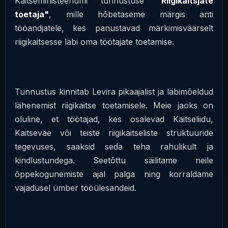
Kaitseministeeriumi tunnustuse
"Riigikaitsjate
toetaja"
, mille hõbetaseme märgis anti
tööandjatele, kes panustavad märkimisväärselt
riigikaitsesse läbi oma töötajate toetamise.
Tunnustus kinnitab Levira pikaajalist ja läbimõeldud
lähenemist riigikaitse toetamisele. Meie jaoks on
oluline, et töötajad, kes osalevad Kaitseliidu,
Kaitseväe või teiste riigikaitseliste struktuuride
tegevuses, saaksid seda teha rahulikult ja
kindlustundega. Seetõttu säilitame neile
õppekogunemiste ajal palga ning korraldame
vajadusel ümber tööülesandeid.