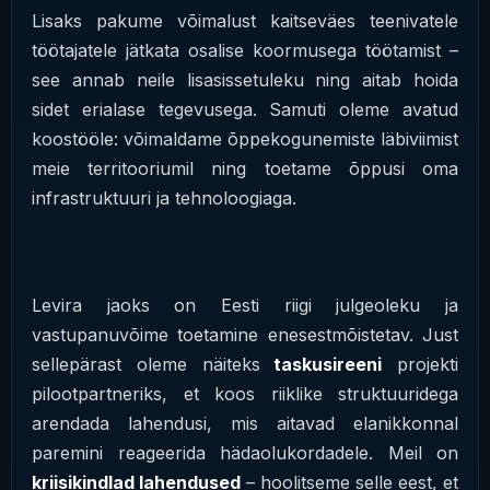
Lisaks pakume võimalust kaitseväes teenivatele
töötajatele jätkata osalise koormusega töötamist –
see annab neile lisasissetuleku ning aitab hoida
sidet erialase tegevusega. Samuti oleme avatud
koostööle: võimaldame õppekogunemiste läbiviimist
meie territooriumil ning toetame õppusi oma
infrastruktuuri ja tehnoloogiaga.
Levira jaoks on Eesti riigi julgeoleku ja
vastupanuvõime toetamine enesestmõistetav. Just
sellepärast oleme näiteks
taskusireeni
projekti
pilootpartneriks, et koos riiklike struktuuridega
arendada lahendusi, mis aitavad elanikkonnal
paremini reageerida hädaolukordadele. Meil on
kriisikindlad lahendused
– hoolitseme selle eest, et