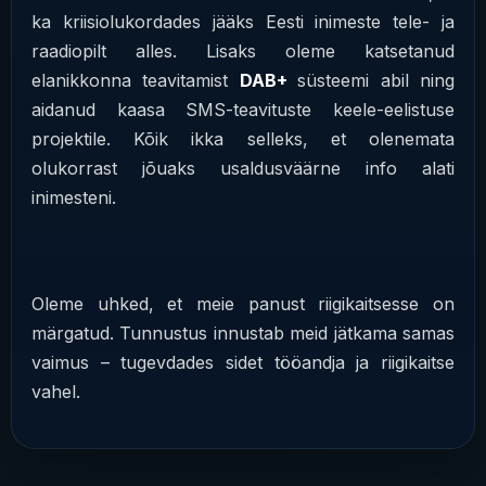
ka kriisiolukordades jääks Eesti inimeste tele- ja
raadiopilt alles. Lisaks oleme katsetanud
elanikkonna teavitamist
DAB+
süsteemi abil ning
aidanud kaasa SMS-teavituste keele-eelistuse
projektile. Kõik ikka selleks, et olenemata
olukorrast jõuaks usaldusväärne info alati
inimesteni.
Oleme uhked, et meie panust riigikaitsesse on
märgatud. Tunnustus innustab meid jätkama samas
vaimus – tugevdades sidet tööandja ja riigikaitse
vahel.