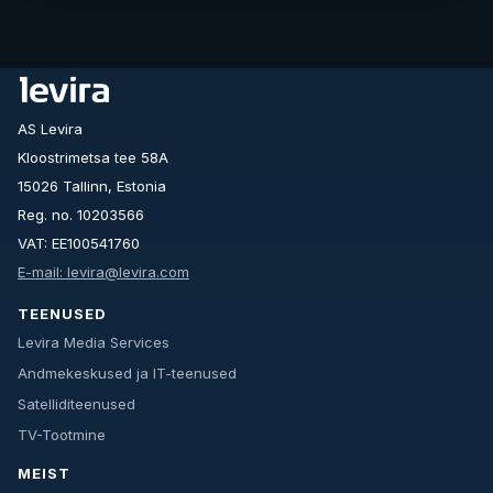
AS Levira
Kloostrimetsa tee 58A
15026 Tallinn, Estonia
Reg. no. 10203566
VAT: EE100541760
E-mail: levira@levira.com
TEENUSED
Levira Media Services
Andmekeskused ja IT-teenused
Satelliditeenused
TV-Tootmine
MEIST