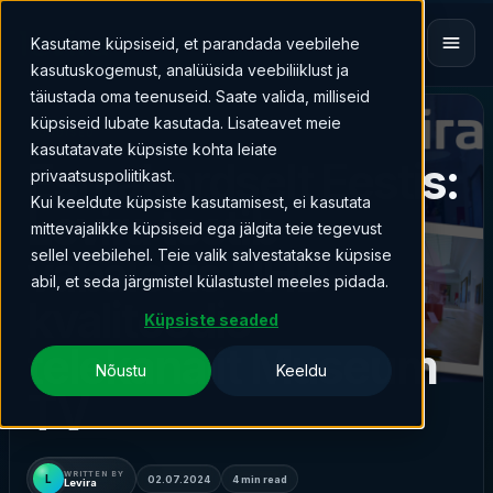
Kasutame küpsiseid, et parandada veebilehe
kasutuskogemust, analüüsida veebiliiklust ja
täiustada oma teenuseid. Saate valida, milliseid
küpsiseid lubate kasutada. Lisateavet meie
UUDISED
kasutatavate küpsiste kohta leiate
Esmakordselt Eestis:
privaatsuspoliitikast.
Kui keeldute küpsiste kasutamisest, ei kasutata
Levira testib
mittevajalikke küpsiseid ega jälgita teie tegevust
sellel veebilehel. Teie valik salvestatakse küpsise
vabalevis UHD-
abil, et seda järgmistel külastustel meeles pidada.
kvaliteedis
Küpsiste seaded
telekanalit Museum
Nõustu
Keeldu
TV
WRITTEN BY
L
02.07.2024
4 min read
Levira