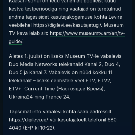
Kaasani sõnul on tegu vähemalt poolteist kuud
kestva testperioodiga ning vaatajad on teretulnud
andma tagasisidet kasutajakogemuse kohta Levira
veebilehel
https://digilevi.ee/kasutajatugi/
. Museum
TV kava leiab siit:
https://www.museumtv.art/en/tv-
guide/
.
Alates 1. juulist on lisaks Museum TV-le vabalevis
Duo Media Networks telekanalid Kanal 2, Duo 4,
Duo 5 ja Kanal 7. Vabalevis on nüüd kokku 11
telekanalit – lisaks eelmistele veel ETV, ETV2,
ETV+, Current Time (Настоящее Время),
Ukraina24 ning France 24.
Täpsemat info vabalevi kohta saab aadressilt
https://digilevi.ee/
või kasutajatoelt telefonil 680
4040 (E-P kl 10-22).