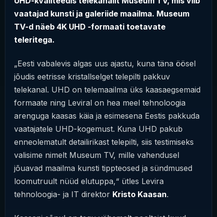
UHD-kvaliteedis telekanalit Museum TV, mis viib
vaatajad kunsti ja galeriide maailma. Museum
TV-d näeb 4K UHD -formaati toetavate
teleritega.
„Eesti vabalevis algas uus ajastu, kuna täna öösel
jõudis eetrisse kristallselget telepilti pakkuv
telekanal. UHD on telemaailma üks kaasaegsemaid
formaate ning Leviral on hea meel tehnoloogia
arenguga kaasas käia ja esimesena Eestis pakkuda
vaatajatele UHD-kogemust. Kuna UHD pakub
enneolematult detailirikast telepilti, siis testimiseks
valisime nimelt Museum TV, mille vahendusel
jõuavad maailma kunsti tippteosed ja sündmused
loomutruult nüüd elutuppa,“ ütles Levira
tehnoloogia- ja IT direktor
Kristo Kaasan
.