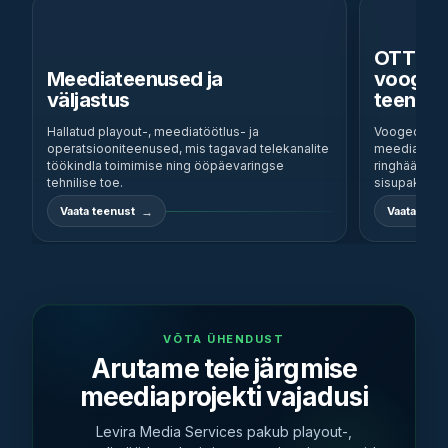
OTT ja
Meediateenused ja
vooged
väljastus
teenus
Hallatud playout-, meediatöötlus- ja
Voogedastus-
operatsiooniteenused, mis tagavad telekanalite
meediaplat
töökindla toimimise ning ööpäevaringse
ringhäälingu
tehnilise toe.
sisupakkujat
Vaata teenust
Vaata teen
VÕTA ÜHENDUST
Arutame teie järgmise
meediaprojekti vajadusi
Levira Media Services pakub playout-,