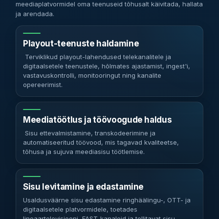
meediaplatvormidel oma teenuseid tõhusalt käivitada, hallata
ja arendada.
Playout-teenuste haldamine
Terviklikud playout-lahendused telekanalitele ja
digitaalsetele teenustele, hõlmates ajastamist, ingest'i,
vastavuskontrolli, monitooringut ning kanalite
opereerimist.
Meediatöötlus ja töövoogude haldus
Sisu ettevalmistamine, transkodeerimine ja
automatiseeritud töövood, mis tagavad kvaliteetse,
tõhusa ja sujuva meediasisu töötlemise.
Sisu levitamine ja edastamine
Usaldusväärne sisu edastamine ringhäälingu-, OTT- ja
digitaalsetele platvormidele, toetades
lineaartelevisiooni, FAST-kanaleid ja tellitavat sisu.