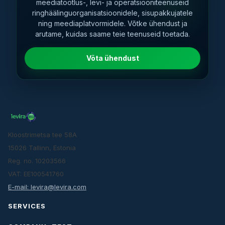
meediatöötlus-, levi- ja operatsiooniteenuseid
ringhäälinguorganisatsioonidele, sisupakkujatele
ning meediaplatvormidele. Võtke ühendust ja
arutame, kuidas saame teie teenuseid toetada.
Võta ühendust
Kloostrimetsa tee 58A
15026 Tallinn, Estonia
Reg. no. 10203566
VAT: EE100541760
E-mail: levira@levira.com
SERVICES