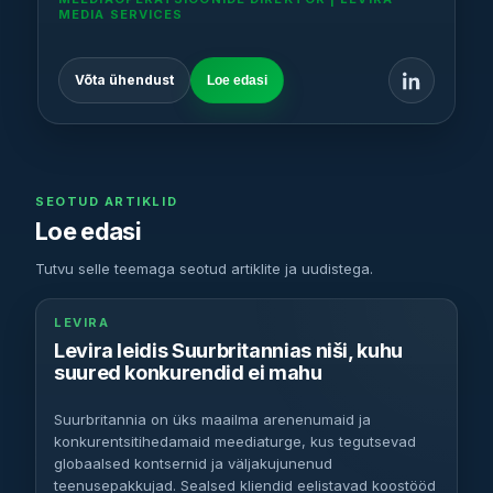
MEDIA SERVICES
Võta ühendust
Loe edasi
SEOTUD ARTIKLID
Loe edasi
Tutvu selle teemaga seotud artiklite ja uudistega.
LEVIRA
Levira leidis Suurbritannias niši, kuhu
suured konkurendid ei mahu
Suurbritannia on üks maailma arenenumaid ja
konkurentsitihedamaid meediaturge, kus tegutsevad
globaalsed kontsernid ja väljakujunenud
teenusepakkujad. Sealsed kliendid eelistavad koostööd