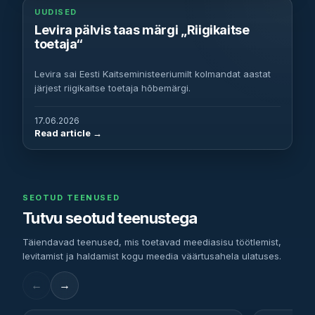
UUDISED
Levira pälvis taas märgi „Riigikaitse
toetaja“
Levira sai Eesti Kaitseministeeriumilt kolmandat aastat
järjest riigikaitse toetaja hõbemärgi.
17.06.2026
Read article
SEOTUD TEENUSED
Tutvu seotud teenustega
Täiendavad teenused, mis toetavad meediasisu töötlemist,
levitamist ja haldamist kogu meedia väärtusahela ulatuses.
←
→