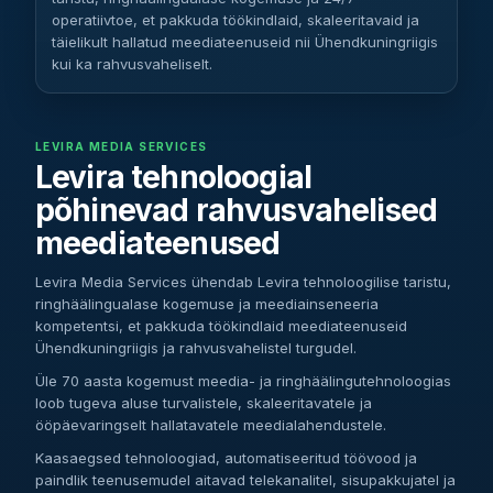
operatiivtoe, et pakkuda töökindlaid, skaleeritavaid ja
täielikult hallatud meediateenuseid nii Ühendkuningriigis
kui ka rahvusvaheliselt.
LEVIRA MEDIA SERVICES
Levira tehnoloogial
põhinevad rahvusvahelised
meediateenused
Levira Media Services ühendab Levira tehnoloogilise taristu,
ringhäälingualase kogemuse ja meediainseneeria
kompetentsi, et pakkuda töökindlaid meediateenuseid
Ühendkuningriigis ja rahvusvahelistel turgudel.
Üle 70 aasta kogemust meedia- ja ringhäälingutehnoloogias
loob tugeva aluse turvalistele, skaleeritavatele ja
ööpäevaringselt hallatavatele meedialahendustele.
Kaasaegsed tehnoloogiad, automatiseeritud töövood ja
paindlik teenusemudel aitavad telekanalitel, sisupakkujatel ja