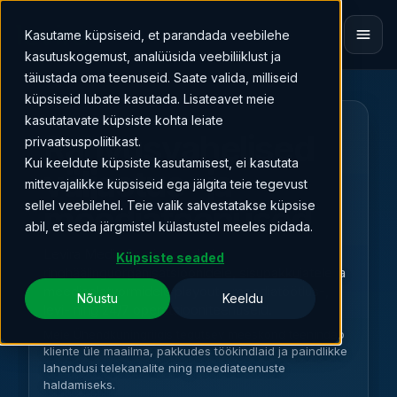
Kasutame küpsiseid, et parandada veebilehe
EN
kasutuskogemust, analüüsida veebiliiklust ja
täiustada oma teenuseid. Saate valida, milliseid
küpsiseid lubate kasutada. Lisateavet meie
kasutatavate küpsiste kohta leiate
LEVIRA MEDIA SERVICES
Rahvusvahelised
privaatsuspoliitikast.
Kui keeldute küpsiste kasutamisest, ei kasutata
väljastus- ja
mittevajalikke küpsiseid ega jälgita teie tegevust
sellel veebilehel. Teie valik salvestatakse küpsise
meediateenused
abil, et seda järgmistel külastustel meeles pidada.
Levira Media Services pakub
Küpsiste seaded
ringhäälinguorganisatsioonidele, sisupakkujatele ja
meediaplatvormidele playout-, meediatöötlus-,
Nõustu
Keeldu
levi- ning 24/7 operatsiooniteenuseid.
Meie Ühendkuningriigis tegutsev meeskond teenindab
kliente üle maailma, pakkudes töökindlaid ja paindlikke
lahendusi telekanalite ning meediateenuste
haldamiseks.