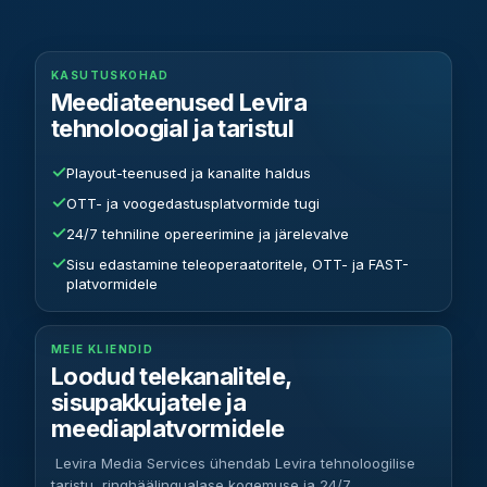
KASUTUSKOHAD
Meediateenused Levira
tehnoloogial ja taristul
✓
Playout-teenused ja kanalite haldus
✓
OTT- ja voogedastusplatvormide tugi
✓
24/7 tehniline opereerimine ja järelevalve
✓
Sisu edastamine teleoperaatoritele, OTT- ja FAST-
platvormidele
MEIE KLIENDID
Loodud telekanalitele,
sisupakkujatele ja
meediaplatvormidele
Levira Media Services ühendab Levira tehnoloogilise
taristu, ringhäälingualase kogemuse ja 24/7