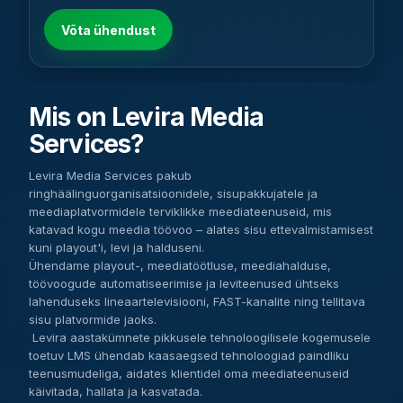
Võta ühendust
Mis on Levira Media
Services?
Levira Media Services pakub
ringhäälinguorganisatsioonidele, sisupakkujatele ja
meediaplatvormidele terviklikke meediateenuseid, mis
katavad kogu meedia töövoo – alates sisu ettevalmistamisest
kuni playout'i, levi ja halduseni.
Ühendame playout-, meediatöötluse, meediahalduse,
töövoogude automatiseerimise ja leviteenused ühtseks
lahenduseks lineaartelevisiooni, FAST-kanalite ning tellitava
sisu platvormide jaoks.
Levira aastakümnete pikkusele tehnoloogilisele kogemusele
toetuv LMS ühendab kaasaegsed tehnoloogiad paindliku
teenusmudeliga, aidates klientidel oma meediateenuseid
käivitada, hallata ja kasvatada.